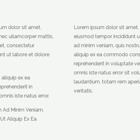
sum dolor sit amet,
Lorem ipsum dolor sit amet, c
s nec ullamcorper mattis,
eiusmod tempor incididunt ut
et, consectetur
ad minim veniam, quis nostrud
nt ut labore et dolore
aliquip ex ea commodo conseq
reprehenderit in voluptate vel
omnis iste natus error sit 
 aliquip ex ea
laudantium, totam rem aperia
prehenderit in
veritatis.
omnis iste natus error.
m Ad Minim Veniam,
Ut Aliquip Ex Ea