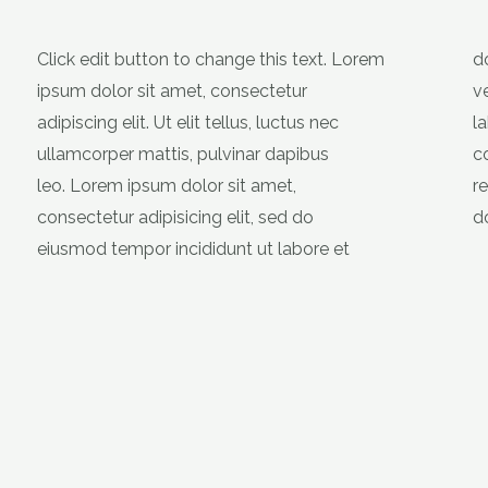
Click edit button to change this text. Lorem
dolore magna aliqua. Ut enim ad minim
ipsum dolor sit amet, consectetur
veniam, quis nostrud exercitation ullamco
adipiscing elit. Ut elit tellus, luctus nec
laboris nisi ut aliquip ex ea commodo
ullamcorper mattis, pulvinar dapibus
consequat. Duis aute irure dolor in
leo. Lorem ipsum dolor sit amet,
reprehenderit in voluptate velit esse cillum
consectetur adipisicing elit, sed do
do
eiusmod tempor incididunt ut labore et